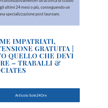
 «continuativamente» un’attività di studio
negli ultimi 24 mesi o più, conseguendo un
 una specializzazione post lauream.
ME IMPATRIATI,
TENSIONE GRATUITA |
O QUELLO CHE DEVI
RE – TRABALLI &
CIATES
Articolo Sole24Ore