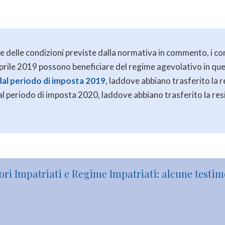
 e delle condizioni previste dalla normativa in commento, i co
0 aprile 2019 possono beneficiare del regime agevolativo in qu
 dal periodo di imposta 2019
, laddove abbiano trasferito la re
dal periodo di imposta 2020, laddove abbiano trasferito la resi
ori Impatriati e Regime Impatriati: alcune testi
re le agevolazioni del regime fiscale impatriati, che in un prim