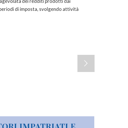
agevolata dei redditi prodotti dai
 periodi di imposta, svolgendo attività
ORI IMPATRIATI E