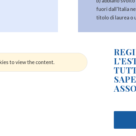
b) abbiano svolto
fuori dall’Italia 
titolo di laurea o
REGI
L’ES
ies to view the content.
TUTT
SAPE
ASSO