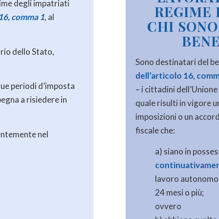
egime degli impatriati
REGIME 
 16, comma 1
, al
CHI SONO
BENE
orio dello Stato,
Sono destinatari del be
dell’articolo 16, com
 due periodi d’imposta
– i cittadini dell’Union
egna a risiedere in
quale risulti in vigore
imposizioni o un accord
fiscale che:
lentemente nel
a) siano in posses
continuativame
lavoro autonomo o 
24 mesi o più;
ovvero