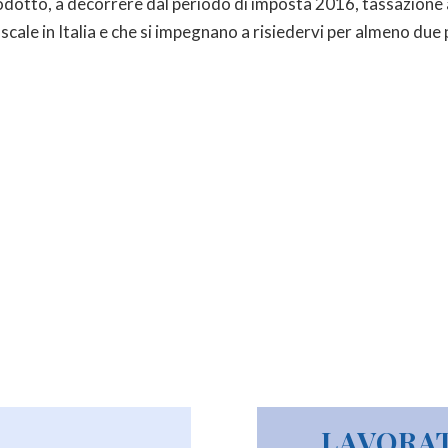
odotto, a decorrere dal periodo di imposta 2016, tassazione 
scale in Italia e che si impegnano a risiedervi per almeno due
LAVORAT