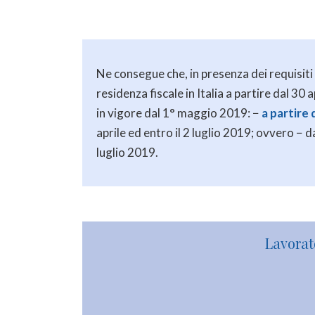
Ne consegue che, in presenza dei requisiti
residenza fiscale in Italia a partire dal 3
in vigore dal 1° maggio 2019: −
a partire
aprile ed entro il 2 luglio 2019; ovvero − 
luglio 2019.
Lavorat
“
Il Dott. Traballi mi ha aiutato ad ottene