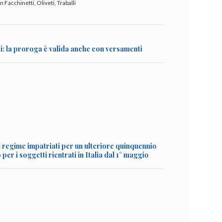
 Facchinetti, Oliveti, Traballi
i: la proroga è valida anche con versamenti
 regime impatriati per un ulteriore quinquennio
er i soggetti rientrati in Italia dal 1° maggio