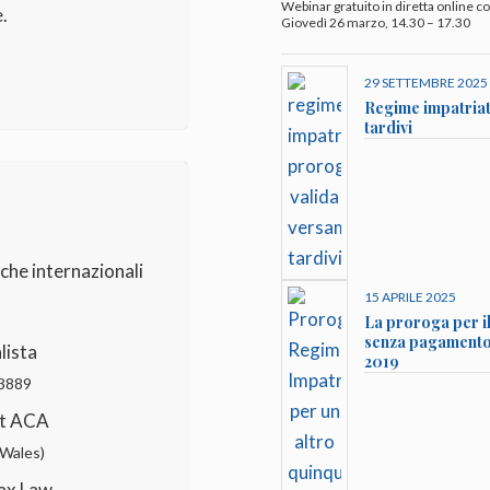
Webinar gratuito in diretta online con
e.
Giovedì 26 marzo, 14.30 – 17.30
29 SETTEMBRE 2025
Regime impatriat
tardivi
che internazionali
15 APRILE 2025
La proroga per il
senza pagamento p
lista
2019
93889
nt ACA
 Wales)
Tax Law